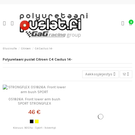
0
Etusivulle
Citroen
C4 Cactus 14-
Polyuretaani puslat Citroen C4 Cactus 14-
Aakkosjärjestys
12
051826A: Front lower arm bush
SPORT STRONGFLEX
46 €
Kovuus: 90Sha - Sport - kovempi