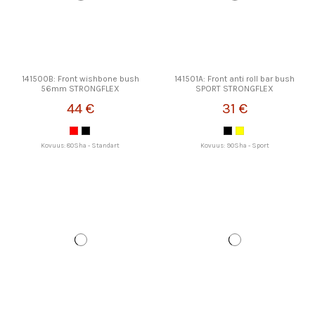
141500B: Front wishbone bush
141501A: Front anti roll bar bush
56mm STRONGFLEX
SPORT STRONGFLEX
44 €
31 €
Kovuus: 80Sha - Standart
Kovuus: 90Sha - Sport