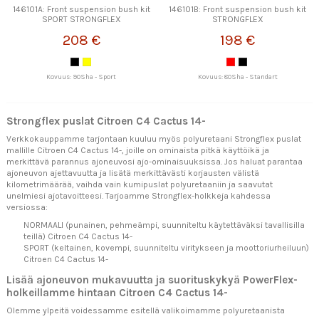
146101A: Front suspension bush kit
146101B: Front suspension bush kit
SPORT STRONGFLEX
STRONGFLEX
208 €
198 €
Kovuus: 90Sha - Sport
Kovuus: 80Sha - Standart
Strongflex puslat Citroen C4 Cactus 14-
Verkkokauppamme tarjontaan kuuluu myös polyuretaani Strongflex puslat
mallille Citroen C4 Cactus 14-, joille on ominaista pitkä käyttöikä ja
merkittävä parannus ajoneuvosi ajo-ominaisuuksissa. Jos haluat parantaa
ajoneuvon ajettavuutta ja lisätä merkittävästi korjausten välistä
kilometrimäärää, vaihda vain kumipuslat polyuretaaniin ja saavutat
unelmiesi ajotavoitteesi. Tarjoamme Strongflex-holkkeja kahdessa
versiossa:
NORMAALI (punainen, pehmeämpi, suunniteltu käytettäväksi tavallisilla
teillä) Citroen C4 Cactus 14-
SPORT (keltainen, kovempi, suunniteltu viritykseen ja moottoriurheiluun)
Citroen C4 Cactus 14-
Lisää ajoneuvon mukavuutta ja suorituskykyä PowerFlex-
holkeillamme hintaan Citroen C4 Cactus 14-
Olemme ylpeitä voidessamme esitellä valikoimamme polyuretaanista