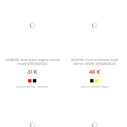
051835B: Rear lower engine mount
141500A: Front wishbone bush
insert STRONGFLEX
56mm SPORT STRONGFLEX
31 €
46 €
Kovuus: 80Sha - Standart
Kovuus: 90Sha - Sport