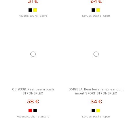
31 €
64 €
Kovuus: 90Sha - Sport
Kovuus: 90Sha - Sport
051833B: Rear beam bush
051835A: Rear lower engine mount
STRONGFLEX
insert SPORT STRONGFLEX
58 €
34 €
Kovuus: 80Sha - Standart
Kovuus: 90Sha - Sport