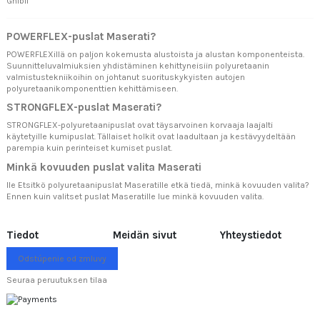
Ghibli
POWERFLEX-puslat Maserati?
POWERFLEXillä on paljon kokemusta alustoista ja alustan komponenteista.
Suunnitteluvalmiuksien yhdistäminen kehittyneisiin polyuretaanin
valmistustekniikoihin on johtanut suorituskykyisten autojen
polyuretaanikomponenttien kehittämiseen.
STRONGFLEX-puslat Maserati?
STRONGFLEX-polyuretaanipuslat ovat täysarvoinen korvaaja laajalti
käytetyille kumipuslat. Tällaiset holkit ovat laadultaan ja kestävyydeltään
parempia kuin perinteiset kumiset puslat.
Minkä kovuuden puslat valita Maserati
lle Etsitkö polyuretaanipuslat Maseratille etkä tiedä, minkä kovuuden valita?
Ennen kuin valitset puslat Maseratille lue
minkä kovuuden valita.
Tiedot
Meidän sivut
Yhteystiedot
Odstúpenie od zmluvy
Seuraa peruutuksen tilaa