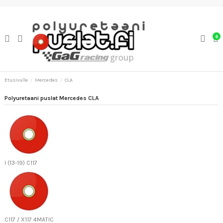
0
Etusivulle
Mercedes
CLA
Polyuretaani puslat Mercedes CLA
I (13-19) C117
C117 / X117 4MATIC