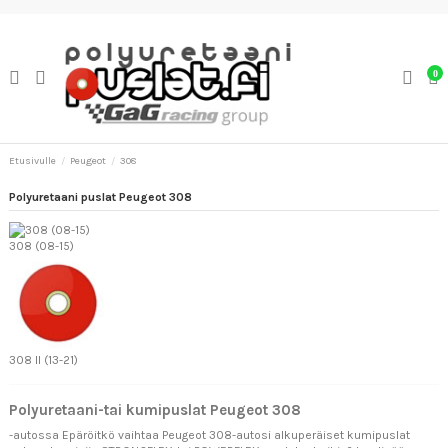
0
Etusivulle
Peugeot
308
Polyuretaani puslat Peugeot 308
308 (08-15)
308 II (13-21)
Polyuretaani-tai kumipuslat Peugeot 308
-autossa Epäröitkö vaihtaa Peugeot 308-autosi alkuperäiset kumipuslat