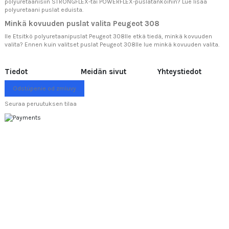
polyuretaanisiin STRONGFLEX-tai POWERFLEX-puslatankoihin? Lue lisää
polyuretaani puslat eduista.
Minkä kovuuden puslat valita Peugeot 308
lle Etsitkö polyuretaanipuslat Peugeot 308lle etkä tiedä, minkä kovuuden
valita? Ennen kuin valitset puslat Peugeot 308lle lue
minkä kovuuden valita.
Tiedot
Meidän sivut
Yhteystiedot
Odstúpenie od zmluvy
Seuraa peruutuksen tilaa