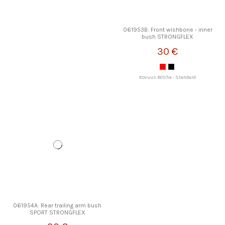
061953B: Front wishbone - inner
bush STRONGFLEX
30 €
Kovuus: 80Sha - Standard
061954A: Rear trailing arm bush
SPORT STRONGFLEX