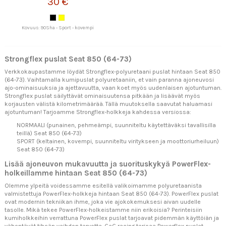
30 €
Kovuus: 90Sha - Sport - kovempi
Strongflex puslat Seat 850 (64-73)
Verkkokaupastamme löydät Strongflex-polyuretaani puslat hintaan Seat 850
(64-73). Vaihtamalla kumipuslat polyuretaaniin, et vain paranna ajoneuvosi
ajo-ominaisuuksia ja ajettavuutta, vaan koet myös uudenlaisen ajotuntuman.
Strongflex puslat säilyttävät ominaisuutensa pitkään ja lisäävät myös
korjausten välistä kilometrimäärää. Tällä muutoksella saavutat haluamasi
ajotuntuman! Tarjoamme Strongflex-holkkeja kahdessa versiossa:
NORMAALI (punainen, pehmeämpi, suunniteltu käytettäväksi tavallisilla
teillä) Seat 850 (64-73)
SPORT (keltainen, kovempi, suunniteltu viritykseen ja moottoriurheiluun)
Seat 850 (64-73)
Lisää ajoneuvon mukavuutta ja suorituskykyä PowerFlex-
holkeillamme hintaan Seat 850 (64-73)
Olemme ylpeitä voidessamme esitellä valikoimamme polyuretaanista
valmistettuja PowerFlex-holkkeja hintaan Seat 850 (64-73). PowerFlex puslat
ovat modernin tekniikan ihme, joka vie ajokokemuksesi aivan uudelle
tasolle. Mikä tekee PowerFlex-holkeistamme niin erikoisia? Perinteisiin
kumiholkkeihin verrattuna PowerFlex puslat tarjoavat pidemmän käyttöiän ja
vähentävät tiheän vaihdon tarvetta. GaG racing tarjoaa Powerflex puslat