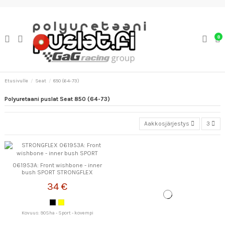
0
Etusivulle
Seat
850 (64-73)
Polyuretaani puslat Seat 850 (64-73)
Aakkosjärjestys
3
061953A: Front wishbone - inner
bush SPORT STRONGFLEX
34 €
Kovuus: 90Sha - Sport - kovempi