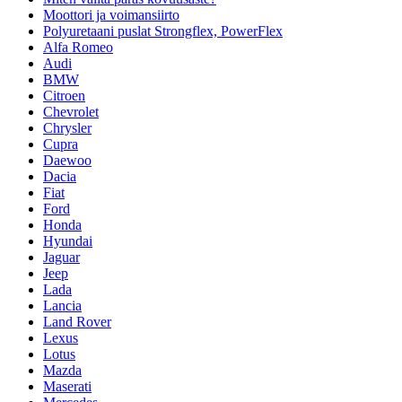
Moottori ja voimansiirto
Polyuretaani puslat Strongflex, PowerFlex
Alfa Romeo
Audi
BMW
Citroen
Chevrolet
Chrysler
Cupra
Daewoo
Dacia
Fiat
Ford
Honda
Hyundai
Jaguar
Jeep
Lada
Lancia
Land Rover
Lexus
Lotus
Mazda
Maserati