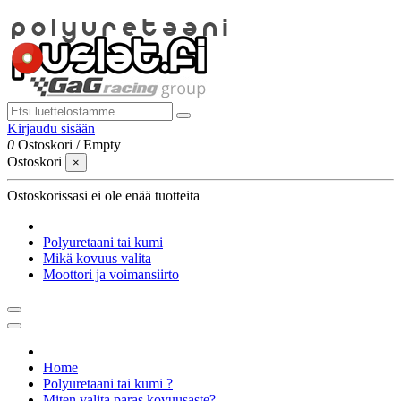
Kirjaudu sisään
0
Ostoskori
/
Empty
Ostoskori
×
Ostoskorissasi ei ole enää tuotteita
Polyuretaani tai kumi
Mikä kovuus valita
Moottori ja voimansiirto
Home
Polyuretaani tai kumi ?
Miten valita paras kovuusaste?