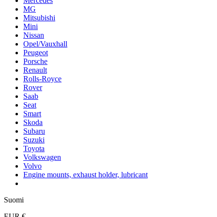
Mercedes
MG
Mitsubishi
Mini
Nissan
Opel/Vauxhall
Peugeot
Porsche
Renault
Rolls-Royce
Rover
Saab
Seat
Smart
Skoda
Subaru
Suzuki
Toyota
Volkswagen
Volvo
Engine mounts, exhaust holder, lubricant
Suomi
EUR €