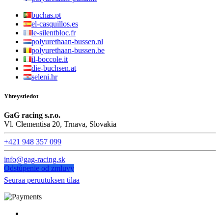
buchas.pt
el-casquillos.es
le-silentbloc.fr
polyurethaan-bussen.nl
polyurethaan-bussen.be
il-boccole.it
die-buchsen.at
seleni.hr
Yhteystiedot
GaG racing s.r.o.
Vl. Clementisa 20, Trnava, Slovakia
+421 948 357 099
info@gag-racing.sk
Odstúpenie od zmluvy
Seuraa peruutuksen tilaa