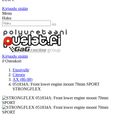
Kirjaudu sisään
Menu
Haku
Kirjaudu sisään
0
Ostoskori
Etusivulle
Citroen
AX (86-98)
051834A: Front lower engine mount 70mm SPORT
STRONGFLEX