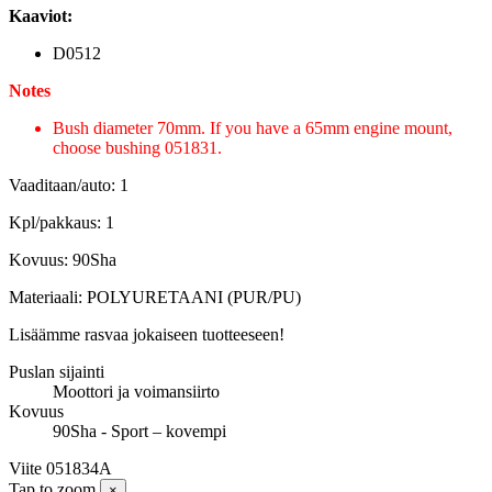
Kaaviot:
D0512
Notes
Bush diameter 70mm. If you have a 65mm engine mount,
choose bushing 051831.
Vaaditaan/auto: 1
Kpl/pakkaus: 1
Kovuus: 90Sha
Materiaali: POLYURETAANI (PUR/PU)
Lisäämme rasvaa jokaiseen tuotteeseen!
Puslan sijainti
Moottori ja voimansiirto
Kovuus
90Sha - Sport – kovempi
Viite
051834A
Tap to zoom
×