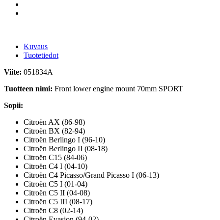
Kuvaus
Tuotetiedot
Viite:
051834A
Tuotteen nimi:
Front lower engine mount 70mm SPORT
Sopii:
Citroën AX (86-98)
Citroën BX (82-94)
Citroën Berlingo I (96-10)
Citroën Berlingo II (08-18)
Citroën C15 (84-06)
Citroën C4 I (04-10)
Citroën C4 Picasso/Grand Picasso I (06-13)
Citroën C5 I (01-04)
Citroën C5 II (04-08)
Citroën C5 III (08-17)
Citroën C8 (02-14)
Citroën Evasion (94-02)