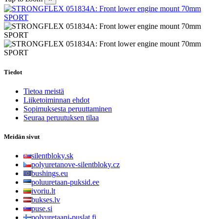
Tiedot
Tietoa meistä
Liiketoiminnan ehdot
Sopimuksesta peruuttaminen
Seuraa peruutuksen tilaa
Meidän sivut
silentbloky.sk
polyuretanove-silentbloky.cz
bushings.eu
poluuretaan-puksid.ee
ivoriu.lt
bukses.lv
puse.si
polyuretaani-puslat.fi