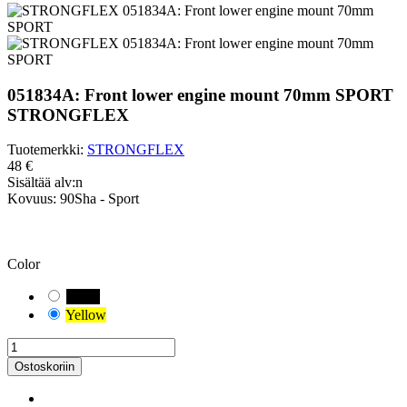
051834A: Front lower engine mount 70mm SPORT
STRONGFLEX
Tuotemerkki:
STRONGFLEX
48 €
Sisältää alv:n
Kovuus:
90Sha - Sport
OLE VARUILLASI!
Olet valinnut oletusyhdistelmän. Tarkista ja mittaa huolellisesti
autoosi sopiva holkkiversio.
Color
Black
Yellow
Ostoskoriin