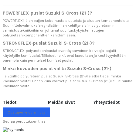
POWERFLEX-puslat Suzuki S-Cross (21-)?
POWERFLEXillä on paljon kokemusta alustoista ja alustan komponenteista.
Suunnitteluvalmiuksien yhdistäminen kehittyneisiin polyuretaanin
valmistustekniikoihin on johtanut suorituskykyisten autojen
polyuretaanikomponenttien kehittämiseen.
STRONGFLEX-puslat Suzuki S-Cross (21-)?
STRONGFLEX-polyuretaanipuslat ovat täysarvoinen korvaaja laajalti
käytetyille kumipuslat. Tällaiset holkit ovat laadultaan ja kestävyydeltään
parempia kuin perinteiset kumiset puslat.
Minkä kovuuden puslat valita Suzuki S-Cross (21-)
lle Etsitkö polyuretaanipuslat Suzuki S-Cross (21-)lle etkä tiedä, minkä
kovuuden valita? Ennen kuin valitset puslat Suzuki S-Cross (21-)lle lue
minkä
kovuuden valita.
Tiedot
Meidän sivut
Yhteystiedot
Odstúpenie od zmluvy
Seuraa peruutuksen tilaa