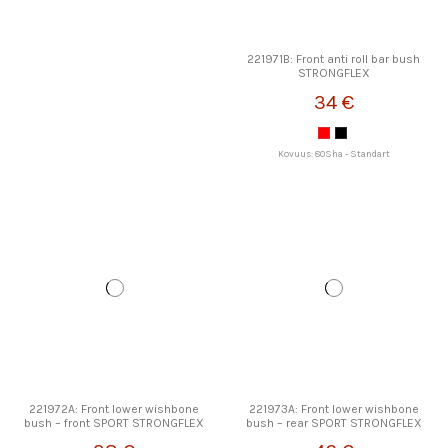
221971B: Front anti roll bar bush
STRONGFLEX
34 €
Kovuus: 80Sha - Standart
221972A: Front lower wishbone
221973A: Front lower wishbone
bush – front SPORT STRONGFLEX
bush – rear SPORT STRONGFLEX