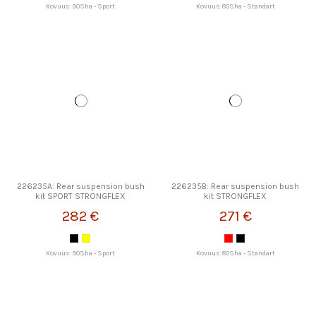
Kovuus: 90Sha - Sport
Kovuus: 80Sha - Standart
226235A: Rear suspension bush
226235B: Rear suspension bush
kit SPORT STRONGFLEX
kit STRONGFLEX
282 €
271 €
Kovuus: 90Sha - Sport
Kovuus: 80Sha - Standart