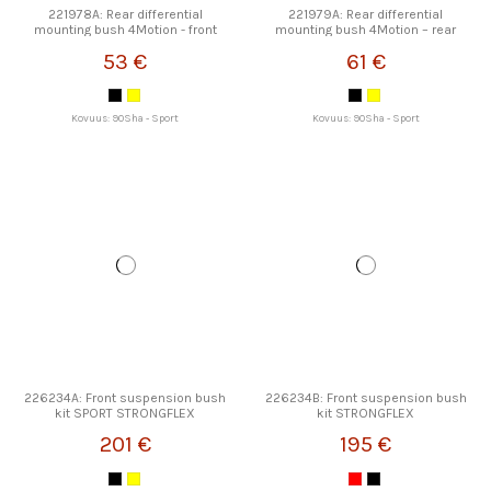
221978A: Rear differential
221979A: Rear differential
mounting bush 4Motion - front
mounting bush 4Motion – rear
SPORT STRONGFLEX
SPORT STRONGFLEX
53 €
61 €
Kovuus: 90Sha - Sport
Kovuus: 90Sha - Sport
226234A: Front suspension bush
226234B: Front suspension bush
kit SPORT STRONGFLEX
kit STRONGFLEX
201 €
195 €