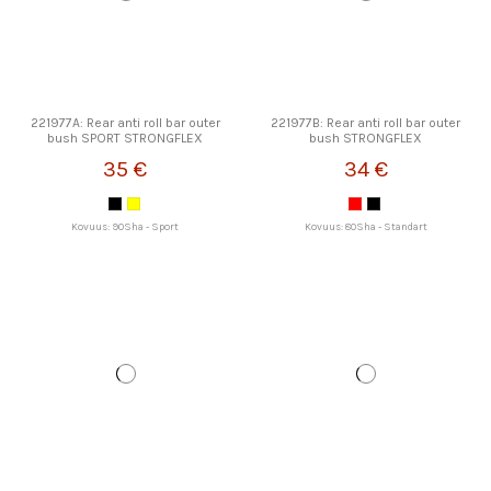
221977A: Rear anti roll bar outer
221977B: Rear anti roll bar outer
bush SPORT STRONGFLEX
bush STRONGFLEX
35 €
34 €
Kovuus: 90Sha - Sport
Kovuus: 80Sha - Standart