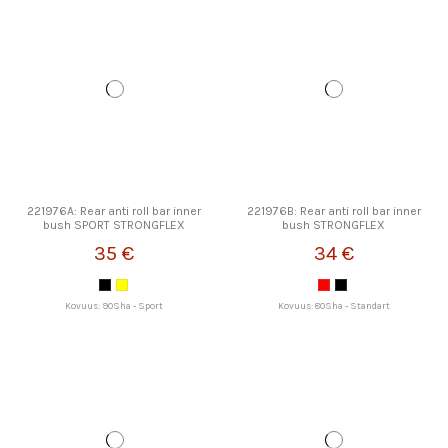
221976A: Rear anti roll bar inner
221976B: Rear anti roll bar inner
bush SPORT STRONGFLEX
bush STRONGFLEX
35 €
34 €
Kovuus: 90Sha - Sport
Kovuus: 80Sha - Standart