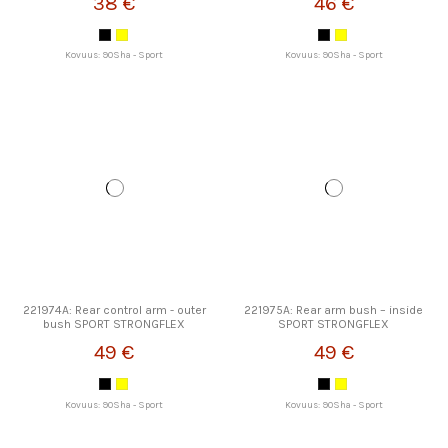
38 €
46 €
Kovuus: 90Sha - Sport
Kovuus: 90Sha - Sport
221974A: Rear control arm - outer
221975A: Rear arm bush – inside
bush SPORT STRONGFLEX
SPORT STRONGFLEX
49 €
49 €
Kovuus: 90Sha - Sport
Kovuus: 90Sha - Sport