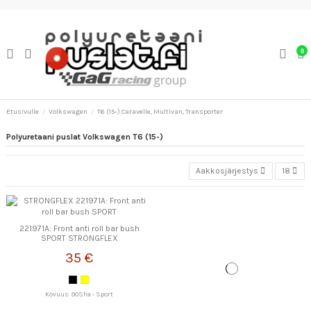
0
Etusivulle
Volkswagen
T6 (15-) Caravelle, Multivan, Transporter
Polyuretaani puslat Volkswagen T6 (15-)
Aakkosjärjestys
18
221971A: Front anti roll bar bush
SPORT STRONGFLEX
35 €
Kovuus: 90Sha - Sport