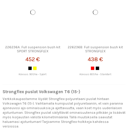
226236A: Full suspension bush kit
226236B: Full suspension bush kit
SPORT STRONGFLEX
STRONGFLEX
452 €
438 €
Kovuus: 90Sha - Sport
Kovuus: 80Sha - Standart
Strongflex puslat Volkswagen T6 (15-)
Verkkokaupastamme löydät Strongflex-polyuretaani puslat hintaan
Volkswagen T6 (15-). Vaihtamalla kumipuslat polyuretaaniin, et vain paranna
ajoneuvosi ajo-ominaisuuksia ja ajettavuutta, vaan koet myös uudenlaisen
ajotuntuman. Strongflex puslat säilyttävät ominaisuutensa pitkään ja lisäävät
myös korjausten välistä kilometrimäärää. Tällä muutoksella saavutat
haluamasi ajotuntuman! Tarjoamme Strongflex-holkkeja kahdessa
versiossa: