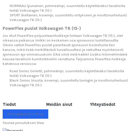
NORMAALI (punainen, pehmeämpi, suunniteltu käytettäväksi tavallisilla
teillä) Volkswagen T6 (15-)
SPORT (keltainen, kovempi, suunniteltu viritykseen ja moottoriurheiluun)
Volkswagen T6 (15-)
PowerFlex puslat Volkswagen T6 (15-)
Jos etsit PowerFlex-polyuretaaniholkkeja hintaan Volkswagen T6 (15-), olet
oikeassa paikassa. Holkki on keskeinen osa ajoneuvosi luotettavuutta.
Oikein valitut PowerFlex puslat parantavat ajoneuvon kosketusta tien
kanssa, mikä lisää merkittävästi turvallisuuttasi ja vaikuttaa myönteisesti
ajoneuvon ajo-ominaisuuksiin. Eikä siinä vielä kaikki! Lisäksi kilometrimäärä
kasvaa tavallisiin kumiholkkeihin verrattuna. Tarjoamme Powerflex-holkkeja
kahdessa versiossa:
Road Series (violetti, pehmeämpi, suunniteltu käytettäväksi tavallisilla
teillä) Volkswagen T6 (15-)
Black Series (musta, kovempi, suunniteltu tuningiin ja moottoriurheiluun)
Volkswagen T6 (15-)
Tiedot
Meidän sivut
Yhteystiedot
Odstúpenie od zmluvy
Seuraa peruutuksen tilaa