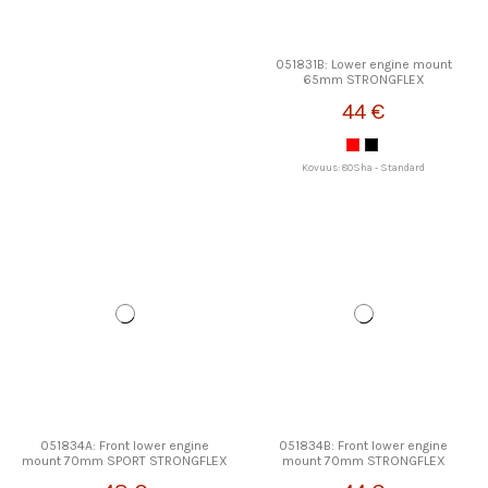
051831B: Lower engine mount
65mm STRONGFLEX
44 €
Kovuus: 80Sha - Standard
051834A: Front lower engine
051834B: Front lower engine
mount 70mm SPORT STRONGFLEX
mount 70mm STRONGFLEX