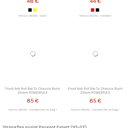
48 €
44 €
Kovuus: 90Sha - Sport
Kovuus: 80Sha - Standart
Front Anti Roll Bar To Chassis Bush
Front Anti Roll Bar To Chassis Bush
25mm POWERFLEX
25mm POWERFLEX
85 €
85 €
Kovuus: 80Sha - Standard No. on diag: 1
Kovuus: 80Sha - Standard No. on diag: 1
Strongflex puslat Peugeot Expert (95-07)