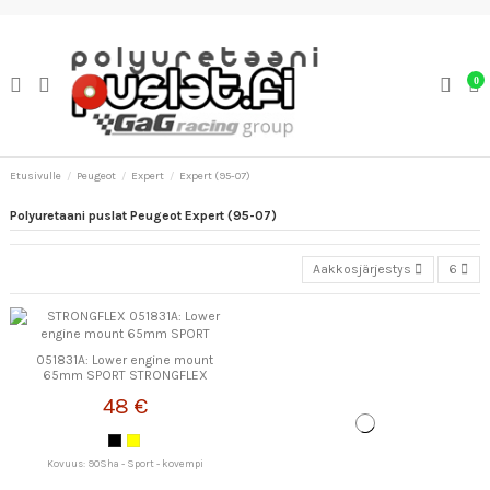
0
Etusivulle
Peugeot
Expert
Expert (95-07)
Polyuretaani puslat Peugeot Expert (95-07)
Aakkosjärjestys
6
051831A: Lower engine mount
65mm SPORT STRONGFLEX
48 €
Kovuus: 90Sha - Sport - kovempi