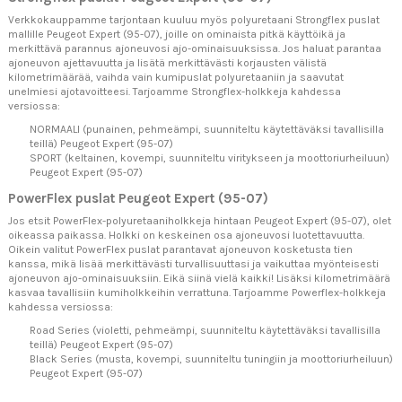
Verkkokauppamme tarjontaan kuuluu myös polyuretaani Strongflex puslat
mallille Peugeot Expert (95-07), joille on ominaista pitkä käyttöikä ja
merkittävä parannus ajoneuvosi ajo-ominaisuuksissa. Jos haluat parantaa
ajoneuvon ajettavuutta ja lisätä merkittävästi korjausten välistä
kilometrimäärää, vaihda vain kumipuslat polyuretaaniin ja saavutat
unelmiesi ajotavoitteesi. Tarjoamme Strongflex-holkkeja kahdessa
versiossa:
NORMAALI (punainen, pehmeämpi, suunniteltu käytettäväksi tavallisilla
teillä) Peugeot Expert (95-07)
SPORT (keltainen, kovempi, suunniteltu viritykseen ja moottoriurheiluun)
Peugeot Expert (95-07)
PowerFlex puslat Peugeot Expert (95-07)
Jos etsit PowerFlex-polyuretaaniholkkeja hintaan Peugeot Expert (95-07), olet
oikeassa paikassa. Holkki on keskeinen osa ajoneuvosi luotettavuutta.
Oikein valitut PowerFlex puslat parantavat ajoneuvon kosketusta tien
kanssa, mikä lisää merkittävästi turvallisuuttasi ja vaikuttaa myönteisesti
ajoneuvon ajo-ominaisuuksiin. Eikä siinä vielä kaikki! Lisäksi kilometrimäärä
kasvaa tavallisiin kumiholkkeihin verrattuna. Tarjoamme Powerflex-holkkeja
kahdessa versiossa:
Road Series (violetti, pehmeämpi, suunniteltu käytettäväksi tavallisilla
teillä) Peugeot Expert (95-07)
Black Series (musta, kovempi, suunniteltu tuningiin ja moottoriurheiluun)
Peugeot Expert (95-07)