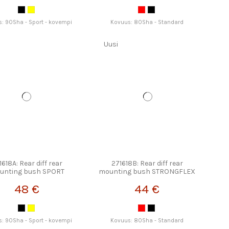
: 90Sha - Sport - kovempi
Kovuus: 80Sha - Standard
Uusi
1618A: Rear diff rear
271618B: Rear diff rear
unting bush SPORT
mounting bush STRONGFLEX
STRONGFLEX
48 €
44 €
: 90Sha - Sport - kovempi
Kovuus: 80Sha - Standard