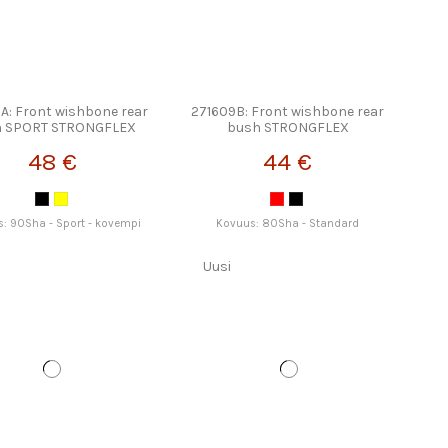
A: Front wishbone rear
271609B: Front wishbone rear
h SPORT STRONGFLEX
bush STRONGFLEX
48 €
44 €
: 90Sha - Sport - kovempi
Kovuus: 80Sha - Standard
Uusi