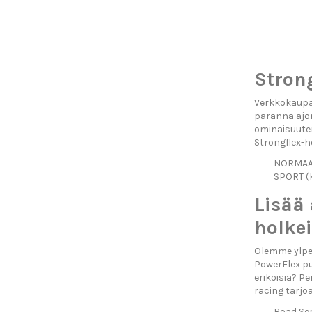
Strong
Verkkokaupas
paranna ajon
ominaisuuten
Strongflex-h
NORMAALI
SPORT (k
Lisää
holke
Olemme ylpei
PowerFlex pu
erikoisia? P
racing tarjo
Road Ser