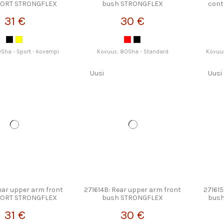
PORT STRONGFLEX
bush STRONGFLEX
cont
31 €
30 €
Sha - Sport - kovempi
Kovuus: 80Sha - Standard
Kovuus
Uusi
Uusi
ear upper arm front
271614B: Rear upper arm front
271615
PORT STRONGFLEX
bush STRONGFLEX
bus
31 €
30 €