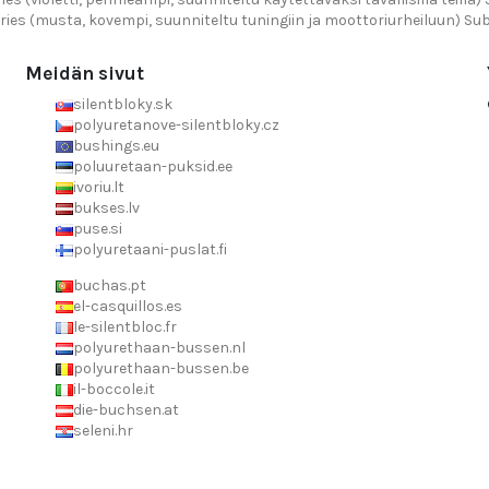
ries (musta, kovempi, suunniteltu tuningiin ja moottoriurheiluun) Sub
Meidän sivut
silentbloky.sk
polyuretanove-silentbloky.cz
bushings.eu
poluuretaan-puksid.ee
ivoriu.lt
bukses.lv
puse.si
polyuretaani-puslat.fi
buchas.pt
el-casquillos.es
le-silentbloc.fr
polyurethaan-bussen.nl
polyurethaan-bussen.be
il-boccole.it
die-buchsen.at
seleni.hr