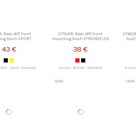
: Rear diff front
271541B: Rear diff front
271609
ing bush SPORT
mounting bush STRONGFLEX
bus
TRONGFLEX
43 €
38 €
Sha - Sport - kovempi
Kovuus: 80Sha - Standard
Kovuus
Uusi
Uusi