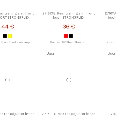
ar trailing arm front
271610B: Rear trailing arm front
271611
PORT STRONGFLEX
bush STRONGFLEX
bus
44 €
36 €
Sha - Sport - kovempi
Kovuus: 80Sha - Standard
Kovuus
Uusi
Uusi
ar toe adjuster inner
271612B: Rear toe adjuster inner
2716