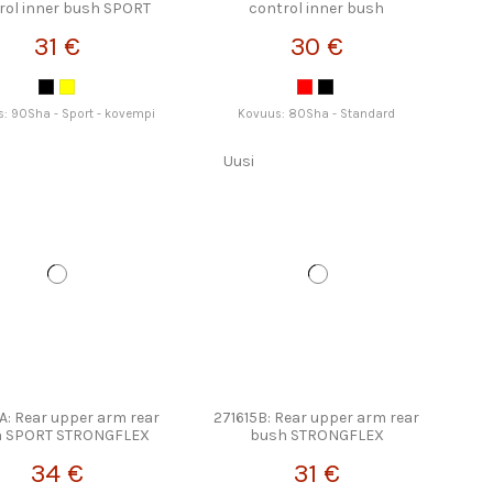
rol inner bush SPORT
control inner bush
STRONGFLEX
STRONGFLEX
31 €
30 €
: 90Sha - Sport - kovempi
Kovuus: 80Sha - Standard
Uusi
A: Rear upper arm rear
271615B: Rear upper arm rear
h SPORT STRONGFLEX
bush STRONGFLEX
34 €
31 €