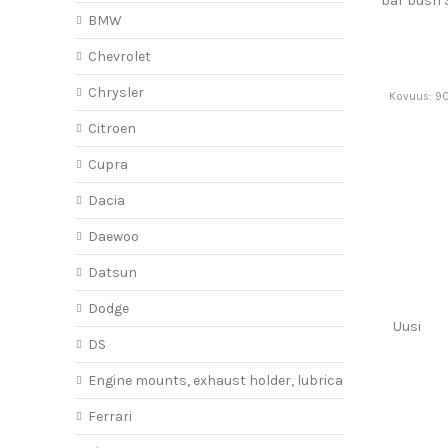
bar bush
BMW
Chevrolet
Chrysler
Kovuus: 90
Citroen
Cupra
Dacia
Daewoo
Datsun
Dodge
Uusi
DS
Engine mounts, exhaust holder, lubricant
Ferrari