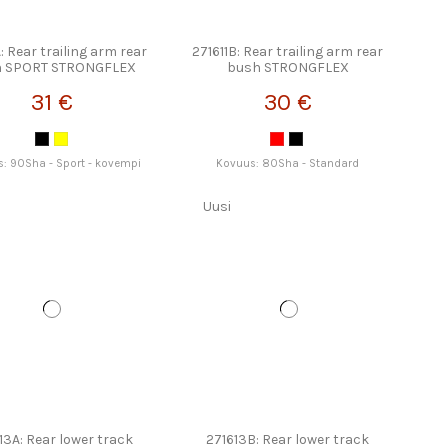
A: Rear trailing arm rear
271611B: Rear trailing arm rear
h SPORT STRONGFLEX
bush STRONGFLEX
31 €
30 €
: 90Sha - Sport - kovempi
Kovuus: 80Sha - Standard
Uusi
13A: Rear lower track
271613B: Rear lower track