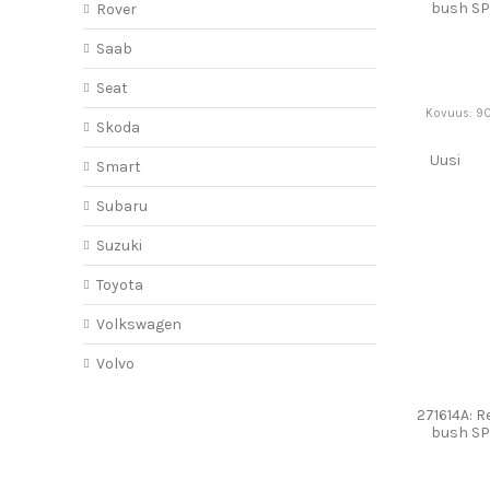
bush S
Rover
Saab
Seat
Kovuus: 90
Skoda
Uusi
Smart
Subaru
Suzuki
Toyota
Volkswagen
Volvo
271614A: R
bush S