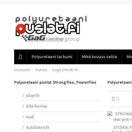
Polyuretaani tai kumi
Mikä kovuus valita
Mo
Etusivulle
Subaru
Exiga (09-14) YA
Polyuretaani puslat Strongflex, PowerFlex
Polyuretaani
Abarth
Alfa Romeo
Audi
271341A: F
Autobianchi