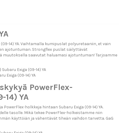
 YA
9-14) YA. Vaihtamalla kumipuslat polyuretaaniin, et vain
n ajotuntuman. Strongflex puslat säilyttävät
ällä muutoksella saavutat haluamasi ajotuntuman! Tarjoamme
 Subaru Exiga (09-14) YA
ru Exiga (09-14) YA
uskykyä PowerFlex-
-14) YA
 PowerFlex-holkkeja hintaan Subaru Exiga (09-14) YA.
elle tasolle. Mikä tekee PowerFlex-holkeistamme niin
emmän käyttöiän ja vähentävät tiheän vaihdon tarvetta. GaG
 Subaru Exiga (09-14) YA