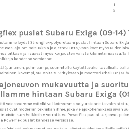
1
2
flex puslat Subaru Exiga (09-14)
tamme löydät Strongflex-polyuretaani puslat hintaan Subaru Exiga (0
euvosi ajo-ominaisuuksia ja ajettavuutta, vaan koet myös uudenlaise
sa pitkään ja lisäävät myös korjausten välistä kilometrimäärää. T
olkkeja kahdessa versiossa:
 (punainen, pehmeämpi, suunniteltu käytettäväksi tavallisilla teillä)
eltainen, kovempi, suunniteltu viritykseen ja moottoriurheiluun) Suba
 ajoneuvon mukavuutta ja suorit
illamme hintaan Subaru Exiga (09
tä voidessamme esitellä valikoimamme polyuretaanista valmistettuja
slat ovat modernin tekniikan ihme, joka vie ajokokemuksesi aivan uud
erinteisiin kumiholkkeihin verrattuna PowerFlex puslat tarjoavat pid
aa Powerflex puslat kahdessa versiossa:
ies (violetti, pehmeämpi, suunniteltu käytettäväksi tavallisilla teillä)