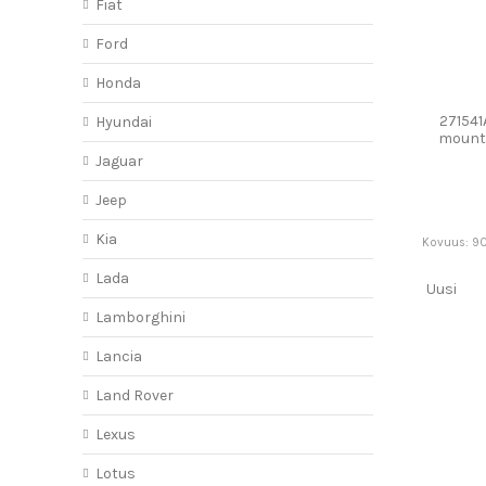
Fiat
Ford
Honda
271541A
Hyundai
mount
S
Jaguar
Jeep
Kia
Kovuus: 90
Lada
Uusi
Lamborghini
Lancia
Land Rover
Lexus
Lotus