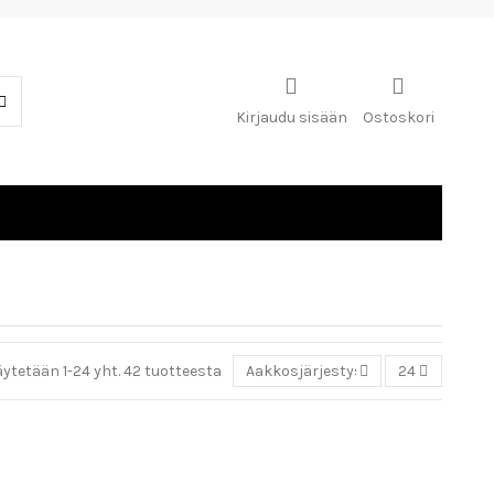
Kirjaudu sisään
Ostoskori
ytetään 1-24 yht. 42 tuotteesta
Aakkosjärjestys
24