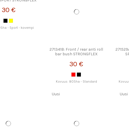
 SPORT STRONGFLEX
30 €
Sha - Sport - kovempi
271341B: Front / rear anti roll
271529
bar bush STRONGFLEX
S
30 €
Kovuus: 80Sha - Standard
Kovuus
Uusi
Uusi