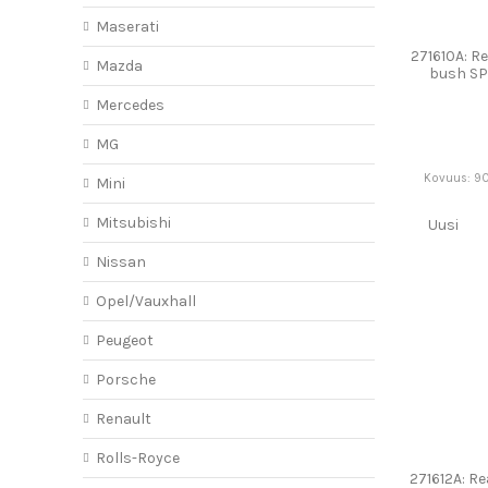
Maserati
271610A: Re
Mazda
bush S
Mercedes
MG
Kovuus: 90
Mini
Mitsubishi
Uusi
Nissan
Opel/Vauxhall
Peugeot
Porsche
Renault
Rolls-Royce
271612A: Re