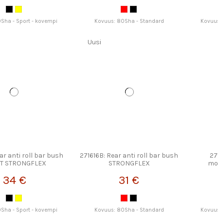
Sha - Sport - kovempi
Kovuus: 80Sha - Standard
Kovuus
Uusi
ar anti roll bar bush
271616B: Rear anti roll bar bush
27
T STRONGFLEX
STRONGFLEX
mo
34 €
31 €
Sha - Sport - kovempi
Kovuus: 80Sha - Standard
Kovuus