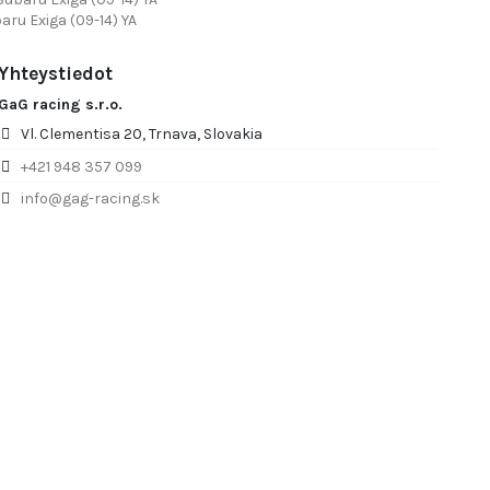
aru Exiga (09-14) YA
Yhteystiedot
GaG racing s.r.o.
Vl. Clementisa 20, Trnava, Slovakia
+421 948 357 099
info@gag-racing.sk