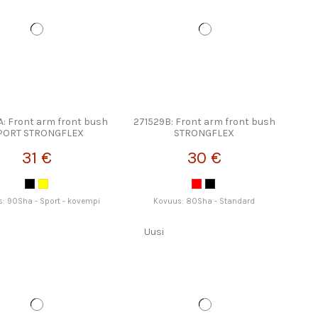
A: Front arm front bush
271529B: Front arm front bush
PORT STRONGFLEX
STRONGFLEX
31 €
30 €
: 90Sha - Sport - kovempi
Kovuus: 80Sha - Standard
Uusi