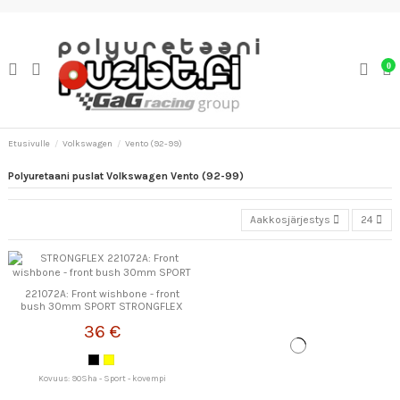
0
Etusivulle
Volkswagen
Vento (92-99)
Polyuretaani puslat Volkswagen Vento (92-99)
Aakkosjärjestys
24
221072A: Front wishbone - front
bush 30mm SPORT STRONGFLEX
36 €
Kovuus: 90Sha - Sport - kovempi