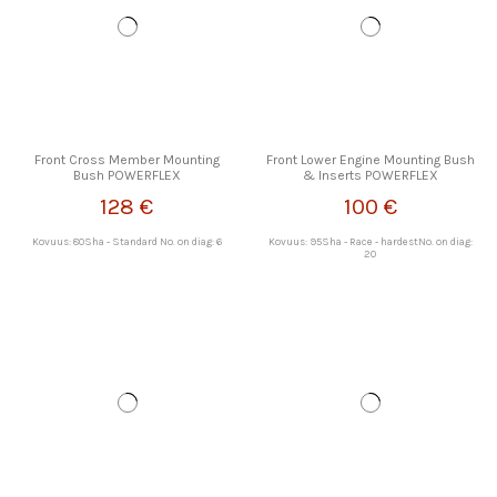
Front Cross Member Mounting
Front Lower Engine Mounting Bush
Bush POWERFLEX
& Inserts POWERFLEX
128 €
100 €
Kovuus: 80Sha - Standard No. on diag: 6
Kovuus: 95Sha - Race - hardestNo. on diag:
20