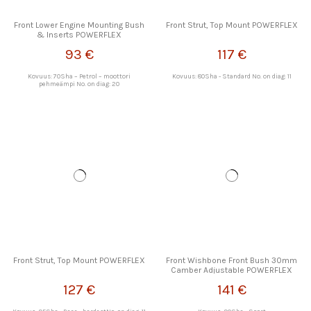
Front Lower Engine Mounting Bush
Front Strut, Top Mount POWERFLEX
& Inserts POWERFLEX
93 €
117 €
Kovuus: 70Sha – Petrol – moottori
Kovuus: 80Sha - Standard No. on diag: 11
pehmeämpi No. on diag: 20
Front Strut, Top Mount POWERFLEX
Front Wishbone Front Bush 30mm
Camber Adjustable POWERFLEX
127 €
141 €