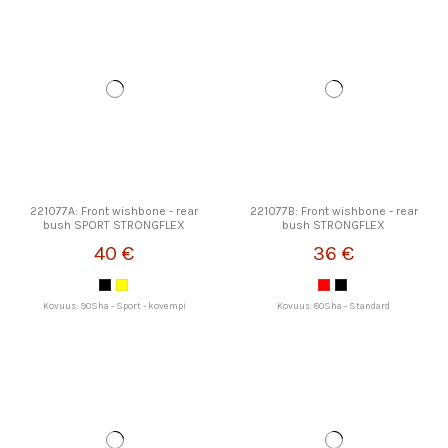
221077A: Front wishbone - rear
221077B: Front wishbone - rear
bush SPORT STRONGFLEX
bush STRONGFLEX
40 €
36 €
Kovuus: 90Sha - Sport - kovempi
Kovuus: 80Sha - Standard