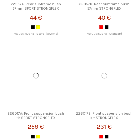
221157A: Rear subframe bush
221157B: Rear subframe bush
57mm SPORT STRONGFLEX
57mm STRONGFLEX
44 €
40 €
Kovuus: 90Sha - Sport - kovempi
Kovuus: 80Sha - Standard
226017A: Front suspension bush
226017B: Front suspension bush
kit SPORT STRONGFLEX
kit STRONGFLEX
259 €
231 €