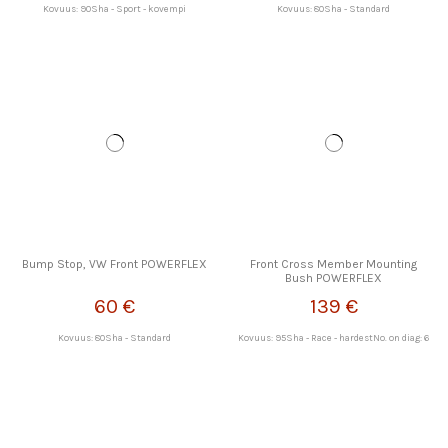
Kovuus: 90Sha - Sport - kovempi
Kovuus: 80Sha - Standard
Bump Stop, VW Front POWERFLEX
Front Cross Member Mounting
Bush POWERFLEX
60 €
139 €
Kovuus: 80Sha - Standard
Kovuus: 95Sha - Race - hardestNo. on diag: 6