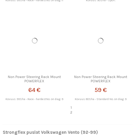
Kovuus: 95Sha - Race - hardestNo. on diag: 11
Kovuus: 90Sha - Sport
Non Power Steering Rack Mount
Non Power Steering Rack Mount
POWERFLEX
POWERFLEX
64 €
59 €
Kovuus: 95Sha - Race - hardestNo. on diag: 9
Kovuus: 80Sha - Standard No. on diag: 9
1
2
Strongflex puslat Volkswagen Vento (92-99)