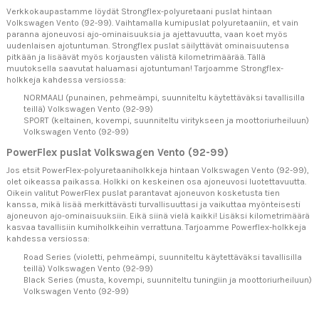
Verkkokaupastamme löydät Strongflex-polyuretaani puslat hintaan
Volkswagen Vento (92-99). Vaihtamalla kumipuslat polyuretaaniin, et vain
paranna ajoneuvosi ajo-ominaisuuksia ja ajettavuutta, vaan koet myös
uudenlaisen ajotuntuman. Strongflex puslat säilyttävät ominaisuutensa
pitkään ja lisäävät myös korjausten välistä kilometrimäärää. Tällä
muutoksella saavutat haluamasi ajotuntuman! Tarjoamme Strongflex-
holkkeja kahdessa versiossa:
NORMAALI (punainen, pehmeämpi, suunniteltu käytettäväksi tavallisilla
teillä) Volkswagen Vento (92-99)
SPORT (keltainen, kovempi, suunniteltu viritykseen ja moottoriurheiluun)
Volkswagen Vento (92-99)
PowerFlex puslat Volkswagen Vento (92-99)
Jos etsit PowerFlex-polyuretaaniholkkeja hintaan Volkswagen Vento (92-99),
olet oikeassa paikassa. Holkki on keskeinen osa ajoneuvosi luotettavuutta.
Oikein valitut PowerFlex puslat parantavat ajoneuvon kosketusta tien
kanssa, mikä lisää merkittävästi turvallisuuttasi ja vaikuttaa myönteisesti
ajoneuvon ajo-ominaisuuksiin. Eikä siinä vielä kaikki! Lisäksi kilometrimäärä
kasvaa tavallisiin kumiholkkeihin verrattuna. Tarjoamme Powerflex-holkkeja
kahdessa versiossa:
Road Series (violetti, pehmeämpi, suunniteltu käytettäväksi tavallisilla
teillä) Volkswagen Vento (92-99)
Black Series (musta, kovempi, suunniteltu tuningiin ja moottoriurheiluun)
Volkswagen Vento (92-99)