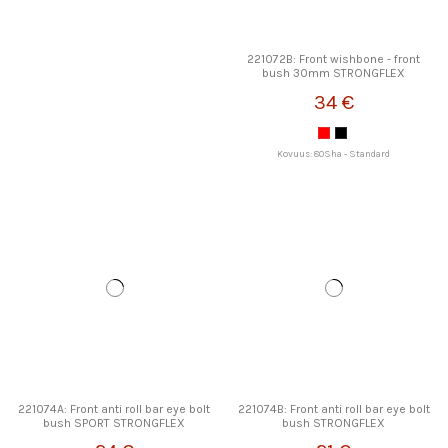
221072B: Front wishbone - front
bush 30mm STRONGFLEX
34 €
Kovuus: 80Sha - Standard
221074A: Front anti roll bar eye bolt
221074B: Front anti roll bar eye bolt
bush SPORT STRONGFLEX
bush STRONGFLEX