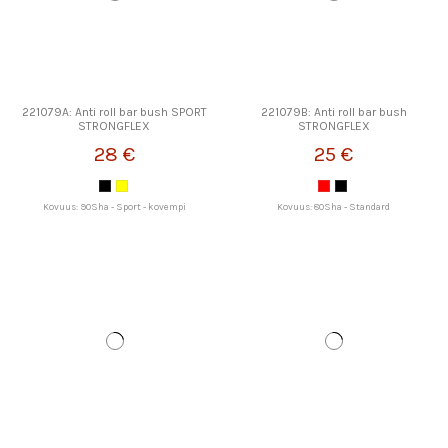
221079A: Anti roll bar bush SPORT
221079B: Anti roll bar bush
STRONGFLEX
STRONGFLEX
28 €
25 €
Kovuus: 90Sha - Sport - kovempi
Kovuus: 80Sha - Standard