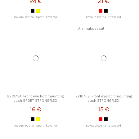
24 €
21 €
Kovuus: 90Sha - Sport - kovempi
Kovuus: 80Sha - Standard
Alennuksessa!
221075A: Front eye bolt mounting
221075B: Front eye bolt mounting
bush SPORT STRONGFLEX
bush STRONGFLEX
16 €
15 €
Kovuus: 90Sha - Sport - kovempi
Kovuus: 80Sha - Standard